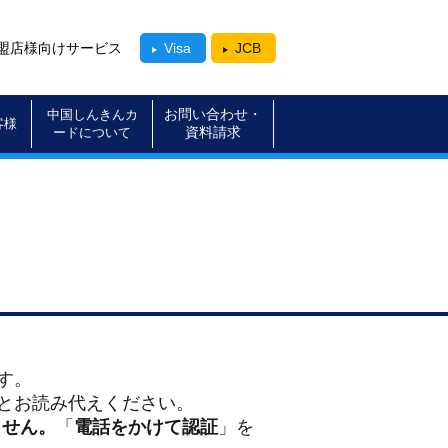
盟店様向けサービス
Visa
JCB
中国しんきんカ
客様
ードについて
す。
｣とお読み代えください。
ません。
「
電話をかけて認証
」を